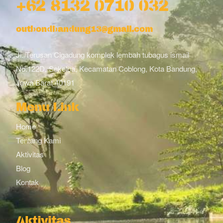
+62 8132 0710 032
outbondbandung13@gmail.com
Jl. Terusan Cigadung komplek lembah tubagus ismail
No.122D, Sekeloa, Kecamatan Coblong, Kota Bandung,
Jawa Barat 40191
Menu Link
Home
Tentang Kami
Aktivitas
Blog
Kontak
Aktivitas