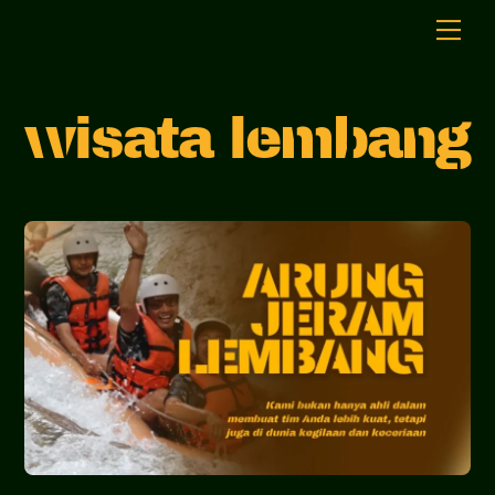
Skip
Men
to
content
wisata lembang