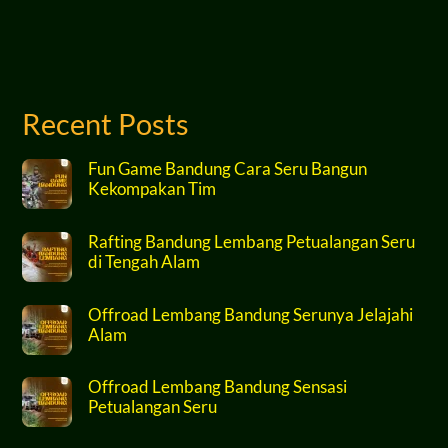
Recent Posts
Fun Game Bandung Cara Seru Bangun
Kekompakan Tim
Rafting Bandung Lembang Petualangan Seru
di Tengah Alam
Offroad Lembang Bandung Serunya Jelajahi
Alam
Offroad Lembang Bandung Sensasi
Petualangan Seru