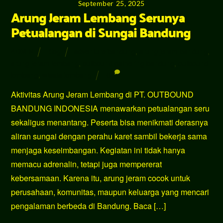
September 25, 2025
Arung Jeram Lembang Serunya
Petualangan di Sungai Bandung
Blog
adventure bandung
,
arung jeram bandung
,
ADMIN
arung jeram lembang
,
outbound gathering bandung
,
outbound
lembang
,
wisata lembang
0
Aktivitas Arung Jeram Lembang di PT. OUTBOUND
BANDUNG INDONESIA menawarkan petualangan seru
sekaligus menantang. Peserta bisa menikmati derasnya
aliran sungai dengan perahu karet sambil bekerja sama
menjaga keseimbangan. Kegiatan ini tidak hanya
memacu adrenalin, tetapi juga mempererat
kebersamaan. Karena itu, arung jeram cocok untuk
perusahaan, komunitas, maupun keluarga yang mencari
pengalaman berbeda di Bandung. Baca […]