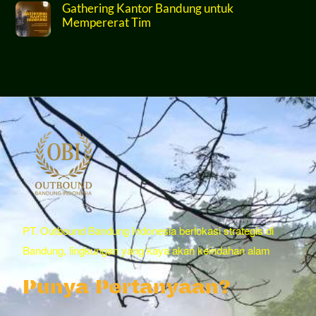
Gathering Kantor Bandung untuk
Mempererat Tim
Back
To
Top
PT. Outbound Bandung Indonesia berlokasi strategis di
Bandung, lingkungan yang kaya akan keindahan alam
Punya Pertanyaan?