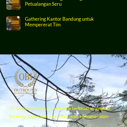
Petualangan Seru
Gathering Kantor Bandung untuk
Mempererat Tim
Back
To
Top
PT. Outbound Bandung Indonesia berlokasi strategis di
Bandung, lingkungan yang kaya akan keindahan alam