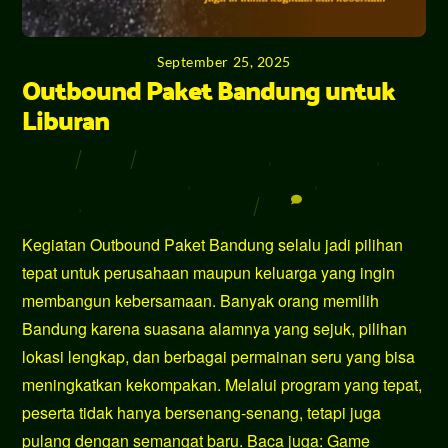
September 25, 2025
Outbound Paket Bandung untuk
Liburan
Blog
outbound bandung
,
outbound cikole
,
ADMIN
outbound family gathering
,
outbound lembang
,
outbound paket
bandung
,
paket gathering bandung
0
Kegiatan Outbound Paket Bandung selalu jadi pilihan
tepat untuk perusahaan maupun keluarga yang ingin
membangun kebersamaan. Banyak orang memilih
Bandung karena suasana alamnya yang sejuk, pilihan
lokasi lengkap, dan berbagai permainan seru yang bisa
meningkatkan kekompakan. Melalui program yang tepat,
peserta tidak hanya bersenang-senang, tetapi juga
pulang dengan semangat baru. Baca juga: Game